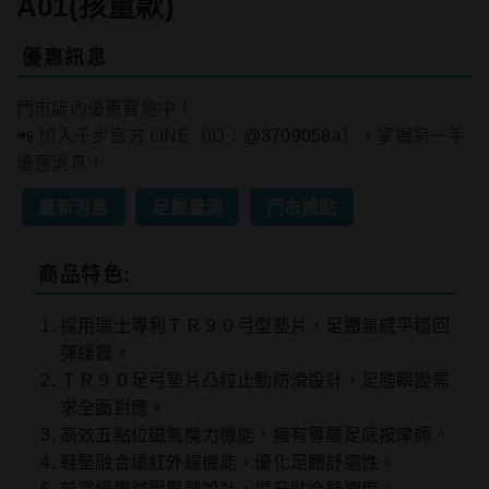
A01(孩童款)
優惠訊息
門市店內優惠實施中！
📲 加入千步官方 LINE（ID：
@3709058a
），掌握第一手
優惠消息！
最新消息
足壓量測
門市據點
商品特色:
採用瑞士專利ＴＲ９０弓型墊片，足體氣感平穩回
彈緩震。
ＴＲ９０足弓墊片凸粒止動防滑設計，足態瞬變需
求全面對應。
高效五點位磁氣魔力機能，擁有專屬足底按摩師。
鞋墊融合遠紅外線機能，優化足體舒適性。