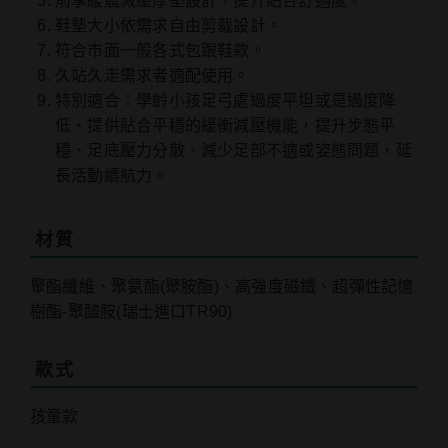
前掌緩震減壓厚墊設計，提升貼合舒適度。
鞋墊大小依需求自由剪裁設計。
符合市面一般各式包跟鞋款。
久站久走需求者適配使用。
特別適合：學齡小孩足弓處過度平坦或是過度降
低、提供貼合平穩的緩衝減壓機能，提升步態平
穩、足底壓力分散、減少足部不適或姿態問題，延
長活動續航力。
材質
聚酯纖維、聚氨酯(聚胺酯)、高強度磁鐵、超彈性記憶
樹酯-聚醯胺(瑞士進口TR90)
款式
孩童款