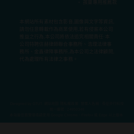
孩童專用推薦款
本網站所有素材包含影音,圖像與文字等資訊,
請勿任意轉載作為商業使用,若有侵害本公司
推益之行為,本公司將依法追究相關責任·本
公司特聘信赫律師聯合事務所、浩理法律事
務所、金鑫律障事務所,為本公司之法律顧問,
代為處理所有法律之事務。
Designed by
GTUT
網站地圖
隱私權政策
營業人名稱 : 長征步行科技
統一編號 : 24850348
本站最佳瀏覽環境請使用 Google Chrome、Firefox 或 Edge 以上版本