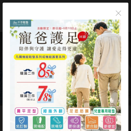
首頁
/
產品介紹
/
孩童鞋墊推薦款
/
千步TR弓型氣感機能鞋墊FY-