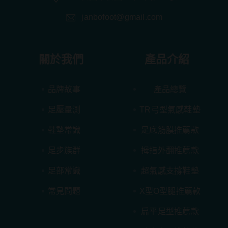
janbofoot@gmail.com
關於我們
產品介紹
品牌故事
產品總覽
足壓量測
TR弓型氣感鞋墊
鞋墊常識
足底筋膜推薦款
足步族群
拇指外翻推薦款
足部常識
超氣感支撐鞋墊
常見問題
X型O型腿推薦款
扁平足型推薦款