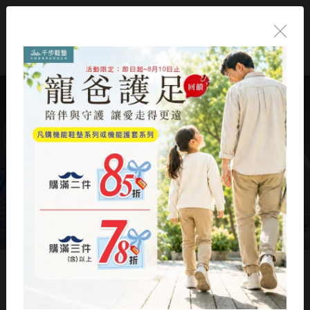
首頁
/
產品介紹
/
產品總覽
/
千步男用機能鞋墊
/
千步弓型緩壓機