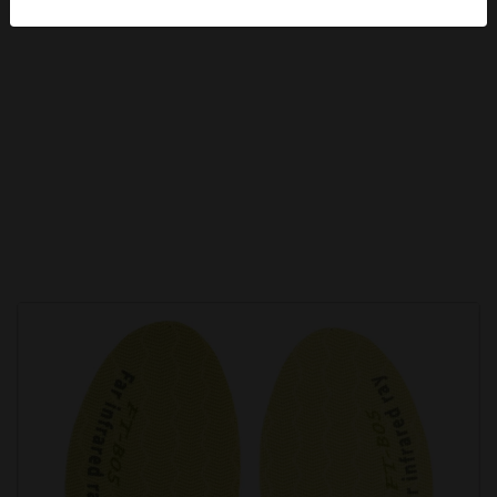
能鞋墊FT-B05(男款)