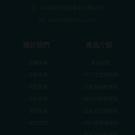
330桃園市桃園區中山路447號
janbofoot@gmail.com
關於我們
產品介紹
品牌故事
產品總覽
足壓量測
TR弓型氣感鞋墊
鞋墊常識
足底筋膜推薦款
足步族群
拇指外翻推薦款
足部常識
超氣感支撐鞋墊
常見問題
X型O型腿推薦款