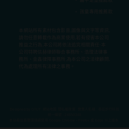
扁平足型推薦款
孩童專用推薦款
本網站所有素材包含影音,圖像與文字等資訊,
請勿任意轉載作為商業使用,若有侵害本公司
推益之行為,本公司將依法追究相關責任·本
公司特聘信赫律師聯合事務所、浩理法律事
務所、金鑫律障事務所,為本公司之法律顧問,
代為處理所有法律之事務。
Designed by
GTUT
網站地圖
隱私權政策
營業人名稱 : 長征步行科技
統一編號 : 24850348
本站最佳瀏覽環境請使用 Google Chrome、Firefox 或 Edge 以上版本