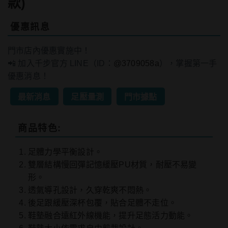
款)
優惠訊息
門市店內優惠實施中！
📲 加入千步官方 LINE（ID：
@3709058a
），掌握第一手
優惠消息！
最新消息
足壓量測
門市據點
商品特色:
足體力學平衡設計。
雙層結構慢回彈記憶緩壓PU材質，耐壓不易變
形。
透氣導孔設計，久穿乾爽不悶熱。
後足跟緩壓深杯包覆，貼合足體不走位。
鞋墊融合遠紅外線機能，提升足態活力動能。