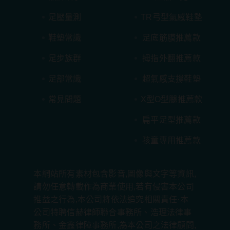
足壓量測
TR弓型氣感鞋墊
鞋墊常識
足底筋膜推薦款
足步族群
拇指外翻推薦款
足部常識
超氣感支撐鞋墊
常見問題
X型O型腿推薦款
扁平足型推薦款
孩童專用推薦款
本網站所有素材包含影音,圖像與文字等資訊,
請勿任意轉載作為商業使用,若有侵害本公司
推益之行為,本公司將依法追究相關責任·本
公司特聘信赫律師聯合事務所、浩理法律事
務所、金鑫律障事務所,為本公司之法律顧問,