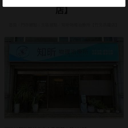
店】
首頁
/
門市據點
/
北區據點
/
知昕物理治療所【竹北高鐵店】