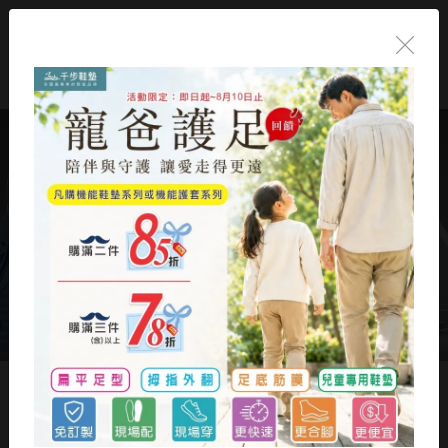
知昕物理治療所【竹北高鐵