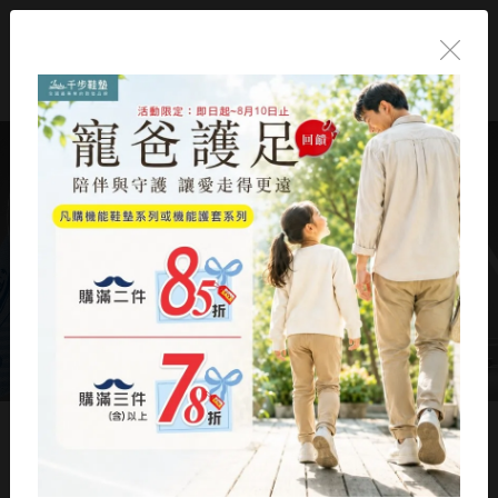
桃園【萬家福-經國店】