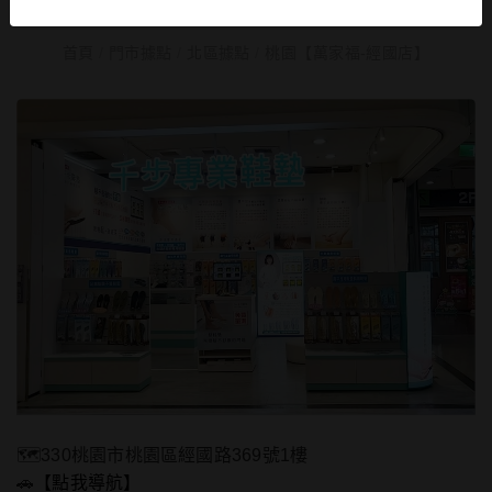
首頁
/
門市據點
/
北區據點
/
桃園【萬家福-經國店】
🗺️330桃園市桃園區經國路369號1樓
🚗
【點我導航】