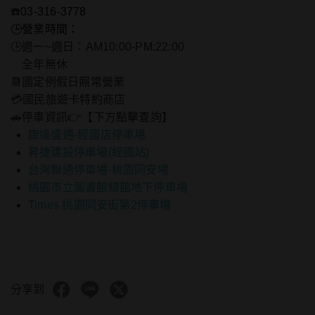
☎️
03-316-3778
🕒營業時間：
🕒週一~週日：AM10:00-PM:22:00
🕒
全年無休
📆國定例假日照常營業
💳國民旅遊卡特約商店
🚗停車資訊👉【下方點擊查詢】
康達盛通-經國店停車場
昇捷建設停車場(經國站)
台灣聯通停車場-桃園同安場
桃園市立圖書館總館地下停車場
Times 桃園同安街第2停車場
分享到