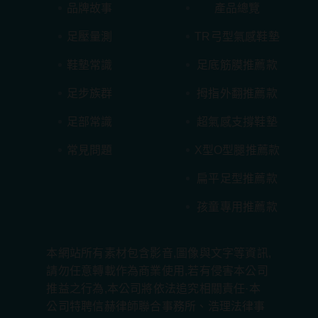
品牌故事
產品總覽
足壓量測
TR弓型氣感鞋墊
鞋墊常識
足底筋膜推薦款
足步族群
拇指外翻推薦款
足部常識
超氣感支撐鞋墊
常見問題
X型O型腿推薦款
扁平足型推薦款
孩童專用推薦款
本網站所有素材包含影音,圖像與文字等資訊,
請勿任意轉載作為商業使用,若有侵害本公司
推益之行為,本公司將依法追究相關責任·本
公司特聘信赫律師聯合事務所、浩理法律事